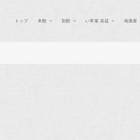
トップ
本館
別館
い草屋 花莚
地酒屋